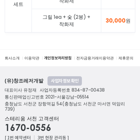
착화제
세트
그릴 1ea + 숯 (2봉) +
30,000
원
착화제
회사소개
이용약관
전자금융거래이용약관
제휴문의
개인정보처리방침
(유)창조레저개발
대표이사 유정재
사업자등록번호 834-87-00438
통신판매업신고번호 2021-서울강남-05514
충청남도 서천군 장항역길 54(충청남도 서천군 마서면 덕암리
739)
스테리움 서천 고객센터
1670-0556
[
1번 예약센터
3번 현장 관리동
]