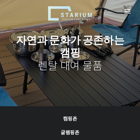
로그인
회원가입
비회원예약확인
자연과 문화가 공존하는
캠핑
스테리움 서천
렌탈 대여 물품
시설안내
실시간예약
이용규정
이벤트
캠핑존
고객센터
글램핑존
찾아오시는 길