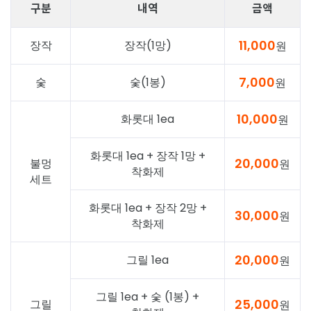
구분
내역
금액
11,000
장작
장작(1망)
원
7,000
숯
숯(1봉)
원
10,000
화롯대 1ea
원
화롯대 1ea + 장작 1망 +
20,000
불멍
원
착화제
세트
화롯대 1ea + 장작 2망 +
30,000
원
착화제
20,000
그릴 1ea
원
그릴 1ea + 숯 (1봉) +
25,000
그릴
원