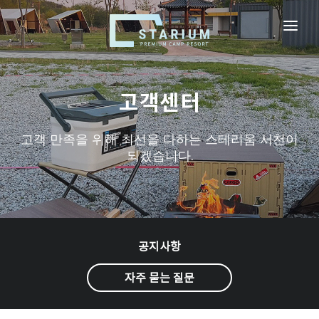
로그인
회원가입
비회원예약확인
고객센터
스테리움 서천
고객 만족을 위해 최선을 다하는 스테리움 서천이
시설안내
되겠습니다.
실시간예약
이용규정
이벤트
공지사항
자주 묻는 질문
고객센터
찾아오시는 길