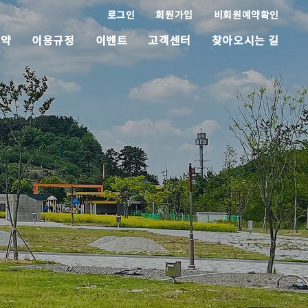
로그인
회원가입
비회원예약확인
예약
이용규정
이벤트
고객센터
찾아오시는 길